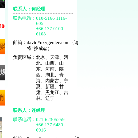
联系人：何经理
联系电话：
010-5166 1116-
605
800
+86 137 0100
6108
邮箱：
david#oxygentec.com（请
将#换成@）
负责区域：
北京、天津、河
北、山西、山
东、河南、陕
西、湖北、青
海、内蒙古、宁
夏、新疆、甘
肃、黑龙江、吉
林、辽宁
联系人：连经理
联系电话：
021-62305259
+86 137 6480
0916