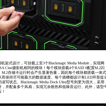
ock采用机架式设计，可挂载上至3个Blackmagic Media Module，实现网
 Cine摄影机相同的模块！每个模块搭载4个RAID 0配置M.2闪
。M.2存储卡运行时会产生显著热量，因此每个模块都搭载一体
从而保持尽可能最大的数据速度。每个插槽都设计有LED环形提
态。Blackmagic Media Dock Ultra型号则更为强大，采用
计，并配备多个风扇，实现冗余散热和低噪音运行。此外，该型
应！