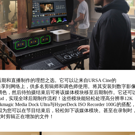
 Dock是后期和直播制作的理想之选。它可以让来自URSA Cine的
a Module共享到网络上，供多名剪辑师和调色师使用。将其安装到数字影
调色，然后待拍摄结束后可将该媒体模块移至后期制作。它还可
c Cloud，实现全球后期制作流程！这些模块能轻松处理高分辨率12K
c Media Dock Ultra与HyperDeck ISO Recorder 100G的搭配
因为您可以在节目结束后，轻松卸下该媒体模块。甚至在录制时
依然可以实时剪辑正在增加的文件！