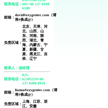
010-5166 1116-
联系电话：
605
+86 137 0100
6108
david#oxygentec.com（请
邮箱：
将#换成@）
北京、天津、河
北、山西、山
东、河南、陕
西、湖北、青
负责区域：
海、内蒙古、宁
夏、新疆、甘
肃、黑龙江、吉
林、辽宁
联系人：连经理
021-
联系电话：
62305259
+86
137 6480 0916
lianna#oxygentec.com（请
邮箱：
将#换成@）
上海、江苏、浙
负责区域：
江、安徽