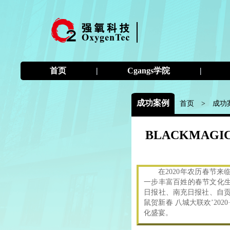
首页
|
Cgangs学院
|
成功案例
首页
>
成功
BLACKMAGI
在2020年农历春节
一步丰富百姓的春节文化
日报社、南充日报社、自贡
鼠贺新春 八城大联欢’20
化盛宴。