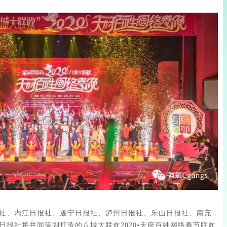
日报社、内江日报社、遂宁日报社、泸州日报社、乐山日报社、南充
日报社将共同策划打造的八城大联欢2020•天府百姓网络春节联欢