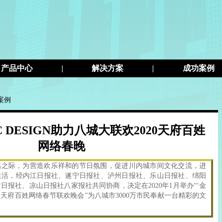
产品中心
|
解决方案
|
成功案例
案例
C DESIGN助力八城大联欢2020天府百姓
网络春晚
来临之际，为营造欢乐祥和的节日氛围，促进川内城市间文化交流，进
生活，经内江日报社、遂宁日报社、泸州日报社、乐山日报社、绵阳
日报社、凉山日报社八家报社共同协商，决定在2020年1月举办“‘金
20·天府百姓网络春节联欢晚会”为八城市3000万市民奉献一台精彩的文