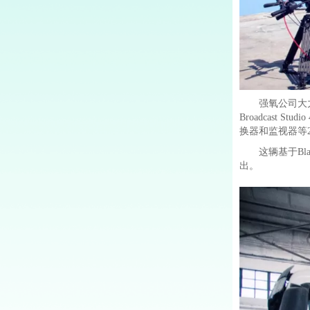
强氧公司大力协
Broadcast Stu
换器和监视器等2
这辆基于Bla
出。