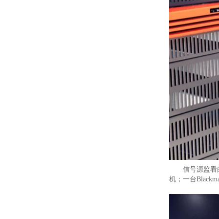
信号源监看由M
机；一台Blackm