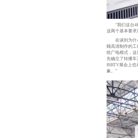
“我们这台
这两个基本要求
在谈到为什么
顾高清制作的工
统广电模式，这
先确立了转播车系统
BIRTV展会上
象。”