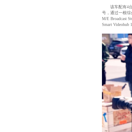
该车配有4台UR
号，通过一根综合光缆
M/E Broadcas
Smart Video