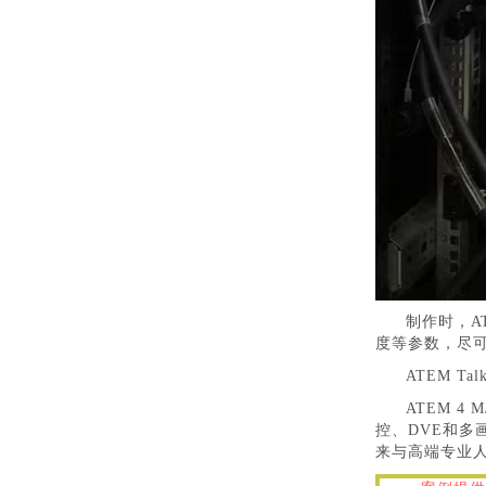
制作时，AT
度等参数，尽
ATEM T
ATEM 4
控、DVE和
来与高端专业