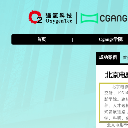
首页
|
Cgangs学院
成功案例
首
北京电影
北京电
究所，195
影学院。建
养、人才选
式发展道路
学、科研、
北京电影