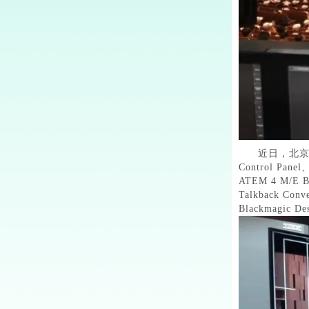
近日，北京电
Control Pane
ATEM 4 M/E 
Talkback Co
Blackmag